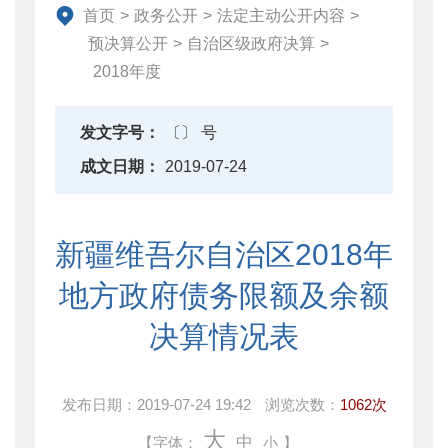
直达资金
首页
>
政务公开
>
法定主动公开内容
>
行业监管
预决算公开
>
自治区级政府决算
>
2018年度
简政放权
财政改革与业务
发文字号：
〔〕 号
重点领域信息公开
成文日期：
2019-07-24
新疆维吾尔自治区2018年
地方政府债务限额及余额
决算情况表
发布日期：
2019-07-24 19:42
浏览次数：
1062次
大
中
【字体：
小
】