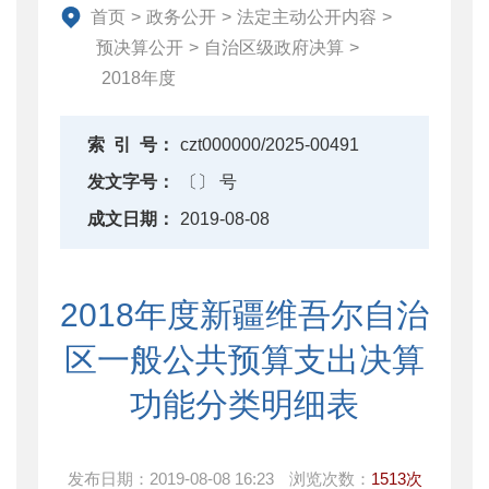
直达资金
首页
>
政务公开
>
法定主动公开内容
>
行业监管
预决算公开
>
自治区级政府决算
>
2018年度
简政放权
财政改革与业务
索
引
号：
czt000000/2025-00491
重点领域信息公开
发文字号：
〔〕 号
成文日期：
2019-08-08
2018年度新疆维吾尔自治
区一般公共预算支出决算
功能分类明细表
发布日期：
2019-08-08 16:23
浏览次数：
1513次