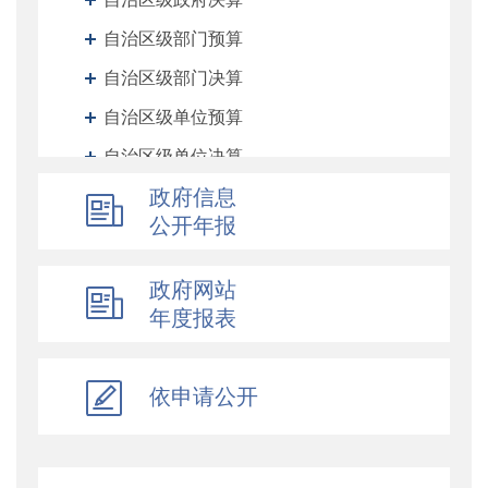
自治区级部门预算
自治区级部门决算
自治区级单位预算
自治区级单位决算
自治区财政厅机关预决算
政府信息
公开年报
地州预决算
绩效专栏
政府网站
其他对外管理服务信息
年度报表
提案议案
执行公开
依申请公开
地方政府债务信息公开
重大行政决策预公开
减税降费专栏