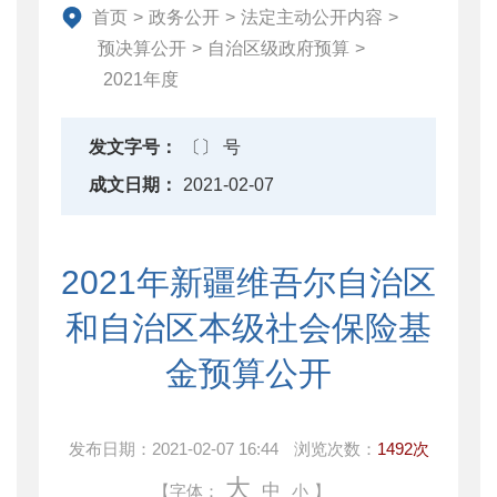
财政数据
首页
>
政务公开
>
法定主动公开内容
>
直达资金
预决算公开
>
自治区级政府预算
>
2021年度
行业监管
简政放权
发文字号：
〔〕 号
财政改革与业务
成文日期：
2021-02-07
重点领域信息公开
2021年新疆维吾尔自治区
和自治区本级社会保险基
金预算公开
发布日期：
2021-02-07 16:44
浏览次数：
1492次
大
中
【字体：
小
】