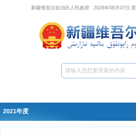
新疆维吾尔自治区人民政府
2026年08月07日 
2021年度