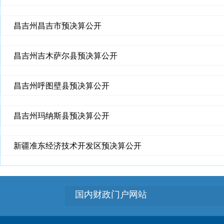
昌吉州昌吉市预决算公开
昌吉州吉木萨尔县预决算公开
昌吉州呼图壁县预决算公开
昌吉州玛纳斯县预决算公开
新疆准东经济技术开发区预决算公开
国内财政门户网站