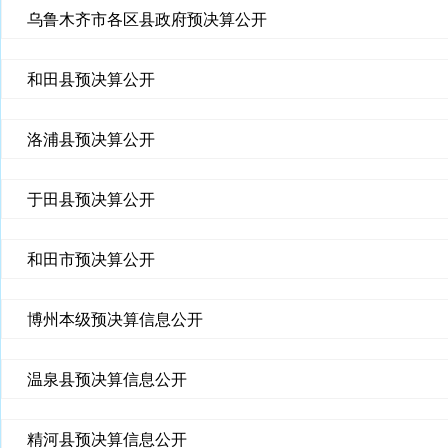
乌鲁木齐市各区县政府预决算公开
和田县预决算公开
洛浦县预决算公开
于田县预决算公开
和田市预决算公开
博州本级预决算信息公开
温泉县预决算信息公开
精河县预决算信息公开