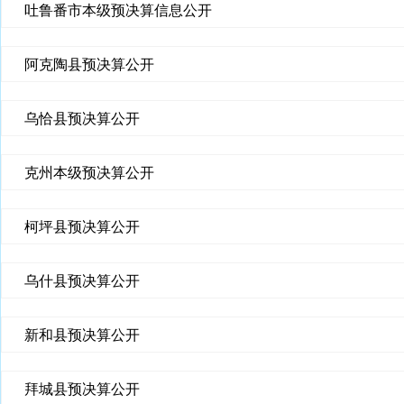
吐鲁番市本级预决算信息公开
阿克陶县预决算公开
乌恰县预决算公开
克州本级预决算公开
柯坪县预决算公开
乌什县预决算公开
新和县预决算公开
拜城县预决算公开