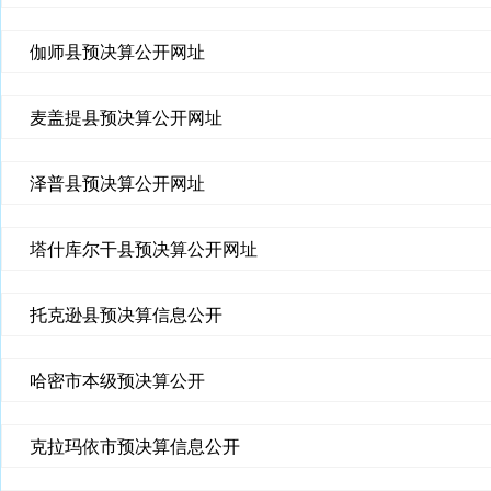
伽师县预决算公开网址
麦盖提县预决算公开网址
泽普县预决算公开网址
塔什库尔干县预决算公开网址
托克逊县预决算信息公开
哈密市本级预决算公开
克拉玛依市预决算信息公开