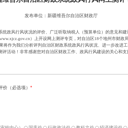
发布单位：新疆维吾尔自治区财政厅
统政风行风状况的评价、广泛听取纳税人（预算单位）的意见和建
www.xjcz.gov.cn）上开设网上测评专页，对自治区18个地州
结果将作为我们分析评判自治区财政系统政风行风状况、进一步改进
评活动！非常感谢您对自治区财政工作、政风行风建设的关心和支
评价（必选项）
*
算审核中心）
国库处
行政政法处
教科文处
经济建设处