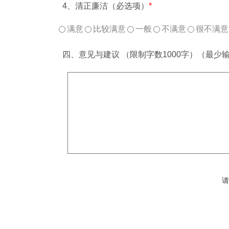
4、清正廉洁（必选项）
*
满意
比较满意
一般
不满意
很不满意
四、意见与建议 （限制字数1000字）（最少
请