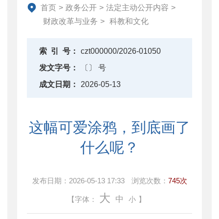
资产监督管理
首页
>
政务公开
>
法定主动公开内容
>
金融工作
财政改革与业务
>
科教和文化
政府采购
财政内控监督
索
引
号：
czt000000/2026-01050
下载中心
发文字号：
〔〕 号
重点领域信息公开
成文日期：
2026-05-13
这幅可爱涂鸦，到底画了
什么呢？
发布日期：
2026-05-13 17:33
浏览次数：
745次
大
中
【字体：
小
】