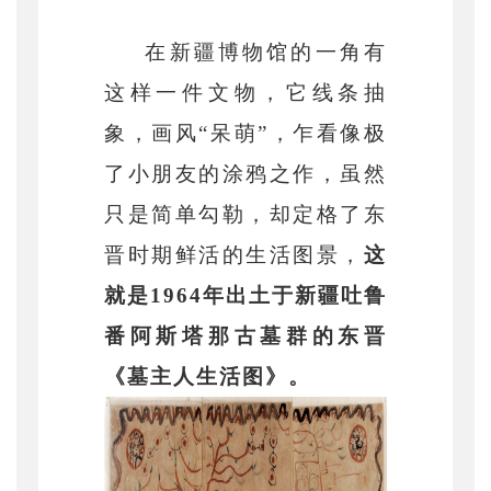
在新疆博物馆的一角有
这样一件文物，它线条抽
象，画风
“呆萌”，乍看像极
了小朋友的涂鸦之作，虽然
只是简单勾勒，却定格了东
晋时期鲜活的生活图景，
这
就是
1964年出土于新疆吐鲁
番阿斯塔那古墓群的东晋
《墓主人生活图》。