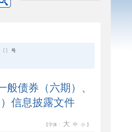
〔〕 号
府一般债券（六期）、
期）信息披露文件
大
中
【字体：
小
】