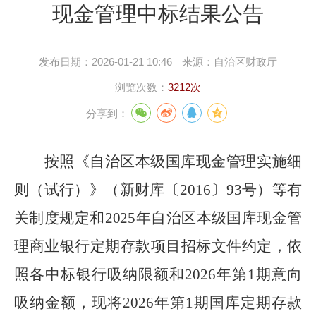
现金管理中标结果公告
发布日期：
2026-01-21 10:46
来源：
自治区财政厅
浏览次数：
3212次
分享到：
按照
《自治区本级国库现金管理实施细
则（试行）》（新财库〔
201
6
〕
93
号）等
有
关
制度规定和
2025年自治区本级国库现金管
理商业银行定期存款项目
招标
文件
约
定，
依
照各中标银行吸纳限额和
2026年
第
1期意向
吸纳金额，
现将
2026年第1期国库定期存款