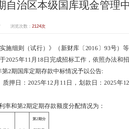
第2期自治区本级国库现金管理
厅
浏览次数：
2124次
实施细则（试行）》（新财库〔
201
6
〕
93
号）等
于
202
5
年
11
月
18
日完成
招标
工作，依照办法和
5年第2期国库定期存款中标情况
予以公
告
:
0日，质押日：2025年12月11日，划款日：2025
利率和第
2期定期存款额度分配情况为：
第2期分