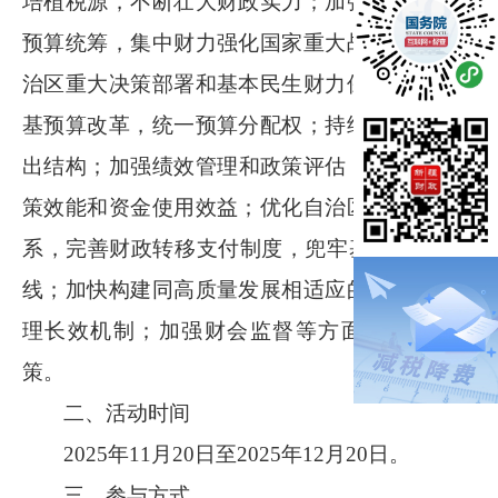
培植税源，不断壮大财政实力；加强财政资源和
预算统筹，集中财力强化国家重大战略任务、自
治区重大决策部署和基本民生财力保障；深化零
基预算改革，统一预算分配权；持续优化财政支
出结构；加强绩效管理和政策评估，提升财政政
策效能和资金使用效益；优化自治区以下财政关
系，完善财政转移支付制度，兜牢基层
“三保”底
线；加快构建同高质量发展相适应的政府债务管
理长效机制；加强财会监督等方面积极建言献
策。
二、活动时间
2025
年
11
月
20
日至
2025
年
12
月
20
日。
三、参与方式