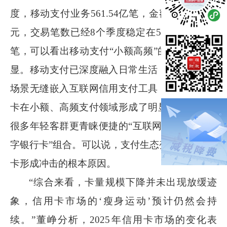
度，移动支付业务
561.54
亿笔，金额
167.15
万亿
元，交易笔数已经
8
个季度稳定在
500
亿至
600
亿
笔，可以看出移动支付“小额高频”的特点极为明
显。移动支付已深度融入日常生活，其依托支付
场景无缝嵌入互联网信用支付工具，对传统信用
卡在小额、高频支付领域形成了明显替代，而且
很多年轻客群更青睐便捷的“互联网信用支付
+
数
字银行卡”组合。可以说，支付生态变迁是对信用
卡形成冲击的根本原因。
“综合来看，卡量规模下降并未出现放缓迹
象，信用卡市场的‘瘦身运动’预计仍然会持
续。”董峥分析，
2025
年信用卡市场的变化表