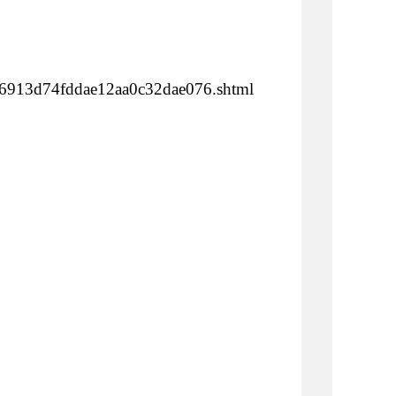
ee6913d74fddae12aa0c32dae076.shtml