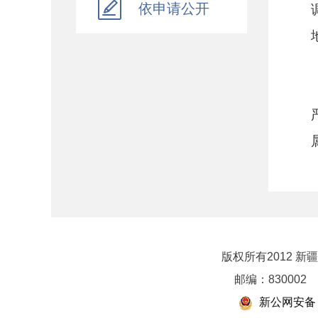
依申请公开
地方政府债务信息公开
重大行政决策预公开
减税降费专栏
财政数据
直达资金
行业监管
简政放权
财政改革与业务
重点领域信息公开
版权所有2012 
邮编：830002
新公网安备 6