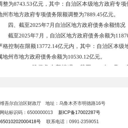
调整
为
8743.53
亿元，其中：
自治区本级地方
政府专项
地州市地方
政府专项债务限额
调整
为
7889.45
亿元。
四
、
截至
2025
年
7
月自治区地方政府债务
余额
情况
截至
2025
年
7
月，自治区地方政府债务
余额为
1187
严格控制在限额
13772.14
亿元内，其中：
自治区本级
属地州市地方政府债务
余额为
10530.12
亿元。
（一）一般债务余额情况。截至2025年7月
4450.67亿元，其中：自治区本级地方政府一般债务余
政府一般债务余额为3455.39亿元。
（二）专项债务余额情况。截至2025年7月
新疆维吾尔自治区财政厅
地址：乌鲁木齐市明德路16号
7419.45亿元，其中：自治区本级地方政府专项债务余
网站标识码：6500000013
新ICP备17002287号
政府专项债务余额为7074.73亿元。
5010202000418号
联系电话：0991-2359051