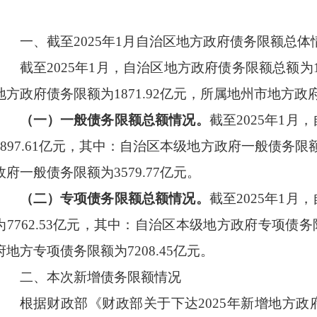
一、
截至
2025
年
1
月自治区地方政府债务
限额总体
截至
2025
年
1
月，自治区地方政府债务
限额总额为
地方政府债务
限额为
1871.92
亿元，
所属地州市地方政
（一）一般债务限额总额情况。
截至
2025
年
1
月，
897.61
亿元，其中：
自治区本级地方
政府一般债务限
政府一般债务限额为
3579.77
亿元。
（二）
专项债务限额
总额
情况
。
截至
2025
年
1
月，
为
7762.53
亿元，其中：
自治区本级地方
政府专项债务
府
地方
专项债务限额为
7208.45
亿元。
二、本次
新增债务限额情况
根据财政部《财政部关于下达
2025
年新增地方政