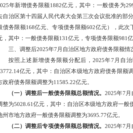
2025
年新增债务限额
1882
亿元，
其中：
一般债务
为
29
去自治区第十四届人民代表大会第三次会议批准的部
般债务限额
168
亿元、专项债务限额
602
亿元），此次
元，其中
：一般债务限额
131
亿元，专项债务限额
981
三、调整后
2025
年
7
月自治区地方政府债务
限额情
按照上述新增债务限额分配后，
2025
年
7
月自治
3772.14
亿元，其中：
自治区本级地方政府债务
限额
方政府债务
限额
调整
为
11585.22
亿元。
（一）调整后
一般债务限额总额情况
。
2025
年
7
月
调整
为
5028.61
亿元，其中：
自治区本级地方
政府一般
地州市地方
政府一般债务限额
调整
为
3695.77
亿元。
（二）调整后
专项债务限额总额情况
。
2025
年
7
月