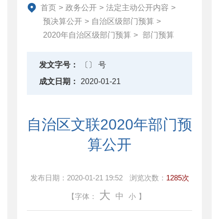
地方政府债务信息公开
首页
>
政务公开
>
法定主动公开内容
>
重大行政决策预公开
预决算公开
>
自治区级部门预算
>
减税降费专栏
2020年自治区级部门预算
>
部门预算
财政数据
直达资金
发文字号：
〔〕 号
行业监管
成文日期：
2020-01-21
简政放权
财政改革与业务
自治区文联2020年部门预
重点领域信息公开
算公开
发布日期：
2020-01-21 19:52
浏览次数：
1285次
大
中
【字体：
小
】