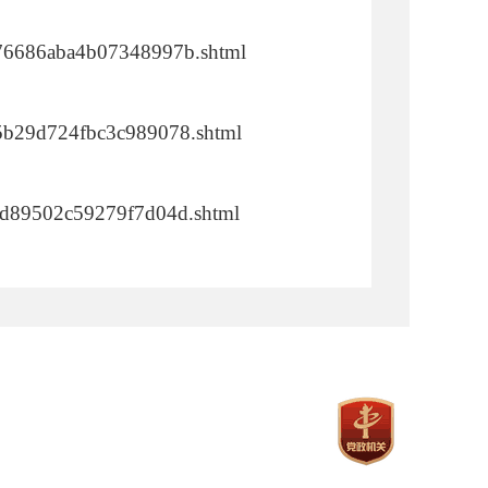
3476686aba4b07348997b.shtml
b45b29d724fbc3c989078.shtml
f42d89502c59279f7d04d.shtml
411da4df5de5e58f8af4.shtml
b4a4eb37844a8810256d8.shtml
43f4a0211901cbafca9d.shtml