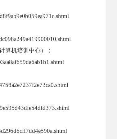
94d8f9ab9e0b059ea971c.shtml
44dc098a249a419900010.shtml
计算机培训中心）
：
45e3aa8af659da6ab1b1.shtml
044758a2e7237f2e73ca0.shtml
449e595d43dfe54dfd373.shtml
48d296d6cff7dd4e590a.shtml