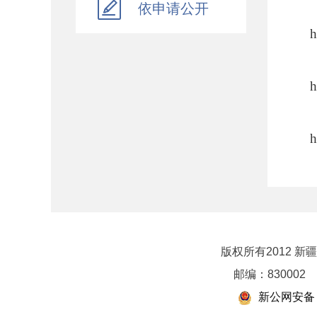
依申请公开
自治区级部门决算
h
自治区级单位预算
自治区级单位决算
h
自治区财政厅机关预决算
地州预决算
绩效专栏
h
其他对外管理服务信息
提案议案
h
执行公开
地方政府债务信息公开
h
重大行政决策预公开
版权所有2012 
减税降费专栏
邮编：830002
财政数据
h
新公网安备 6
直达资金