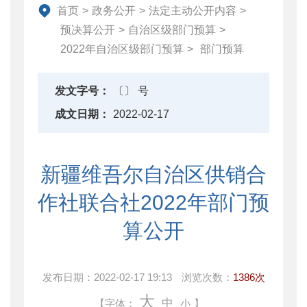
地方政府债务信息公开
首页
>
政务公开
>
法定主动公开内容
>
重大行政决策预公开
预决算公开
>
自治区级部门预算
>
减税降费专栏
2022年自治区级部门预算
>
部门预算
财政数据
直达资金
发文字号：
〔〕 号
行业监管
成文日期：
2022-02-17
简政放权
财政改革与业务
新疆维吾尔自治区供销合
重点领域信息公开
作社联合社2022年部门预
算公开
发布日期：
2022-02-17 19:13
浏览次数：
1386次
大
中
【字体：
小
】