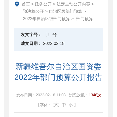
地方政府债务信息公开
首页
>
政务公开
>
法定主动公开内容
>
重大行政决策预公开
预决算公开
>
自治区级部门预算
>
减税降费专栏
2022年自治区级部门预算
>
部门预算
财政数据
直达资金
发文字号：
〔〕 号
行业监管
成文日期：
2022-02-18
简政放权
财政改革与业务
新疆维吾尔自治区国资委
重点领域信息公开
2022年部门预算公开报告
发布日期：
2022-02-18 11:03
浏览次数：
1348次
大
中
【字体：
小
】