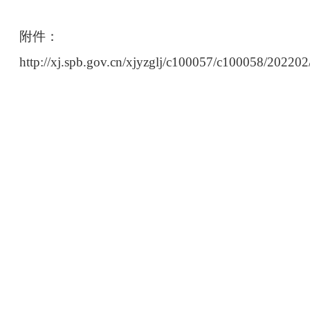
附件：
http://xj.spb.gov.cn/xjyzglj/c100057/c100058/2022