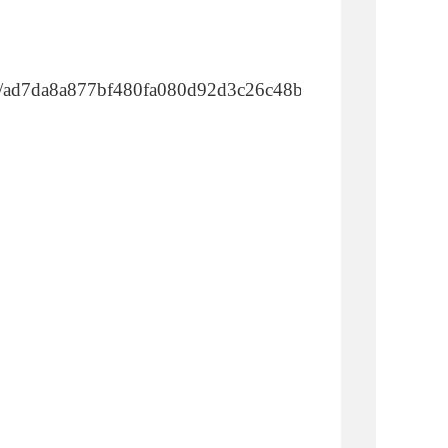
02/ad7da8a877bf480fa080d92d3c26c48b.shtml