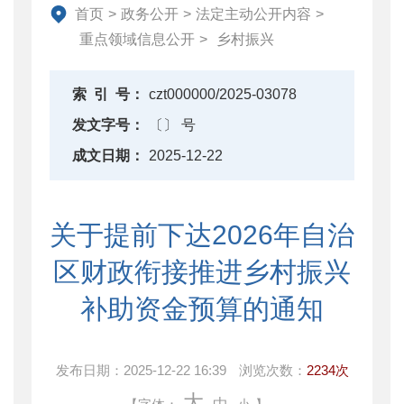
资产监督管理
首页
>
政务公开
>
法定主动公开内容
>
金融工作
重点领域信息公开
>
乡村振兴
政府采购
财政内控监督
索
引
号：
czt000000/2025-03078
下载中心
发文字号：
〔〕 号
重点领域信息公开
成文日期：
2025-12-22
财政预决算信息公开
审批改革
关于提前下达2026年自治
乡村振兴
区财政衔接推进乡村振兴
补助资金预算的通知
发布日期：
2025-12-22 16:39
浏览次数：
2234次
大