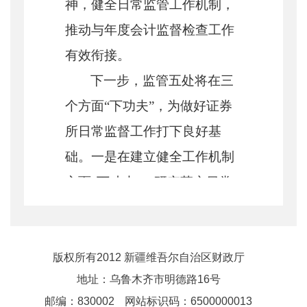
神，健全日常监管工作机制，
推动与年度会计监督检查工作
有效衔接。
下一步，监管五处将在三
个方面
“下功夫”，为做好证券
所日常监督工作打下良好基
础。一是在建立健全工作机制
方面“下功夫”，研究落实日常
监管工作方案，持续提升干部
队伍履行会计评估监督职责的
专业性和规范性。二是在提升
版权所有2012 新疆维吾尔自治区财政厅
地址：乌鲁木齐市明德路16号
监督方式上“下功夫”，线上线
邮编：830002
网站标识码：6500000013