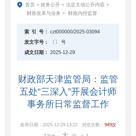
资产监督管理
首页
>
政务公开
>
法定主动公开内容
>
金融工作
财政改革与业务
>
财政内控监督
政府采购
财政内控监督
索
引
号：
czt000000/2025-03094
下载中心
发文字号：
〔〕 号
重点领域信息公开
成文日期：
2025-12-29
财政部天津监管局：监管
五处“三深入”开展会计师
事务所日常监督工作
发布日期：
2025-12-29 13:22
浏览次数：
949次
大