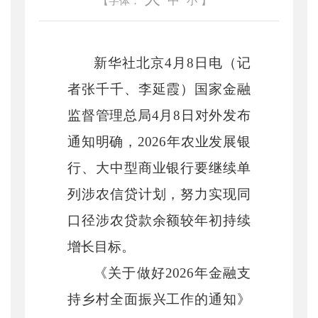
中
【字体：
小
】
新华社北京
4
月
8
日电（记
者张千千、李延霞）国家金融
监督管理总局
4
月
8
日对外发布
通知明确，
2026
年农业发展银
行、大中型商业银行要继续单
列涉农信贷计划，努力实现同
口径涉农贷款余额较年初持续
增长目标。
《关于做好
2026
年金融支
持乡村全面振兴工作的通知》