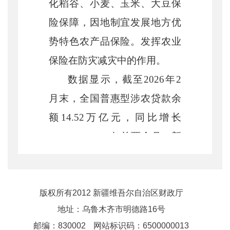
化稻谷、小麦、玉米、大豆保
险保障，因地制宜发展地方优
势特色农产品保险。发挥农业
保险在防灾减灾中的作用。
数据显示，截至
2026
年
2
月末，全国普惠型涉农贷款余
额
14.52
万亿元，同比增长
10.34%
；
2026
年前两个月，新
发放的普惠型涉农贷款平均利
率
4.05%
，同比下降
0.46
个百分
点。
1
至
2
月，农业保险为
2100
版权所有2012 新疆维吾尔自治区财政厅
地址：乌鲁木齐市明德路16号
万户次农户提供风险保障
0.9
万
邮编：830002
网站标识码：6500000013