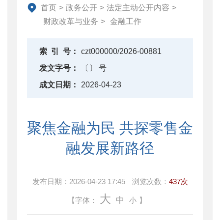
资产监督管理
首页
>
政务公开
>
法定主动公开内容
>
金融工作
财政改革与业务
>
金融工作
政府采购
财政内控监督
索
引
号：
czt000000/2026-00881
下载中心
发文字号：
〔〕 号
重点领域信息公开
成文日期：
2026-04-23
聚焦金融为民 共探零售金
融发展新路径
发布日期：
2026-04-23 17:45
浏览次数：
437次
大
中
【字体：
小
】