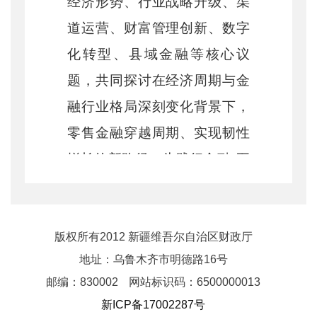
经济形势、行业战略升级、渠
道运营、财富管理创新、数字
化转型、县域金融等核心议
题，共同探讨在经济周期与金
融行业格局深刻变化背景下，
零售金融穿越周期、实现韧性
增长的新路径，为践行金融“五
篇大文章”凝聚发展共识、贡献
专业智慧。
大会主题分享环节，多家
版权所有2012 新疆维吾尔自治区财政厅
地址：乌鲁木齐市明德路16号
银行负责人与行业专家立足实
邮编：830002
网站标识码：6500000013
践、聚焦前沿，分享零售金融
新ICP备17002287号
转型发展的创新思路与落地成