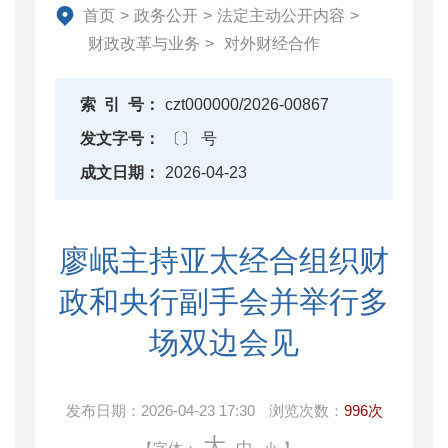
资产监督管理
首页
>
政务公开
>
法定主动公开内容
>
金融工作
财政改革与业务
>
对外财经合作
政府采购
财政内控监督
索
引
号：
czt000000/2026-00867
下载中心
发文字号：
〔〕 号
重点领域信息公开
成文日期：
2026-04-23
廖岷主持亚太经合组织财
政和央行副手会并举行多
场双边会见
发布日期：
2026-04-23 17:30
浏览次数：
996次
大