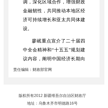
调，深化区域合作，增强财政
金融韧性，共同推动本地区经
济可持续增长和亚太共同体建
设。
廖岷重点宣介了二十届四
中全会精神和
“十五五”规划建
议内容，阐明中国经济长期向
好的发展态势，强调中国将继
责任编辑：财政部官网
续推进高质量发展，推动内需
主导、消费拉动、内生增长的
经济发展模式。
版权所有2012 新疆维吾尔自治区财政厅
地址：乌鲁木齐市明德路16号
会前和会议期间，廖岷还