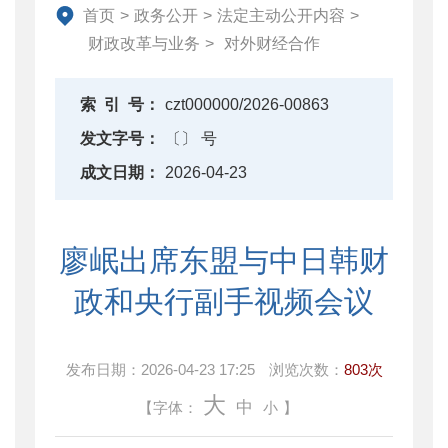
资产监督管理
首页
>
政务公开
>
法定主动公开内容
>
金融工作
财政改革与业务
>
对外财经合作
政府采购
财政内控监督
索
引
号：
czt000000/2026-00863
下载中心
发文字号：
〔〕 号
重点领域信息公开
成文日期：
2026-04-23
廖岷出席东盟与中日韩财
政和央行副手视频会议
发布日期：
2026-04-23 17:25
浏览次数：
803次
大
中
【字体：
小
】