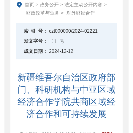
资产监督管理
首页
>
政务公开
>
法定主动公开内容
>
金融工作
财政改革与业务
>
对外财经合作
政府采购
财政内控监督
索
引
号：
czt000000/2024-02221
下载中心
发文字号：
〔〕 号
重点领域信息公开
成文日期：
2024-12-12
新疆维吾尔自治区政府部
门、科研机构与中亚区域
经济合作学院共商区域经
济合作和可持续发展