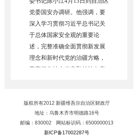
委书记陈小江4月13日到自治区
党委国安办调研。他强调，要
深入学习贯彻习近平总书记关
于总体国家安全观的重要论
述，完整准确全面贯彻新发展
理念和新时代党的治疆方略，
牢牢扭住社会稳定和长治久安
工作总目标，紧紧围绕铸牢中
华民族共同体意识主线，锚定
党中央赋予新疆的“五大战略定
版权所有2012 新疆维吾尔自治区财政厅
地址：乌鲁木齐市明德路16号
位”，坚持统筹发展和安全，扎
邮编：830002
网站标识码：6500000013
实推进自治区国家安全体系和
新ICP备17002287号
能力现代化，为建设社会主义