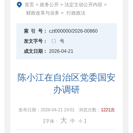
资产监督管理
首页
>
政务公开
>
法定主动公开内容
>
金融工作
财政改革与业务
>
行政政法
政府采购
财政内控监督
索
引
号：
czt000000/2026-00860
下载中心
发文字号：
〔〕 号
重点领域信息公开
成文日期：
2026-04-21
陈小江在自治区党委国安
办调研
发布日期：
2026-04-21 19:01
浏览次数：
1221次
大
中
【字体：
小
】