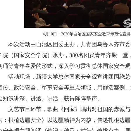
4月10日，2026年自治区国家安全教育示范性宣
本次活动由自治区团委主办，共青团乌鲁木齐市委
学院（国家安全学院）承办，
380名团员青年齐聚一
朗诵等青年喜爱的形式，深入学习贯彻总体国家安全观
活动现场，新疆大学总体国家安全观宣讲团围绕总
宣传、政治安全、军事安全等重点领域，用鲜活案例、
全知识讲深、讲透、讲活，获得阵阵掌声。
文艺节目环节，歌曲《回家》唱出对祖国的赤诚与
言：根植边疆安全》以边疆精神为内核，传递扎根边疆
家安全观主题朗诵《铭记・传承・前行》铿锵有力，展