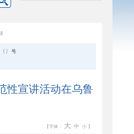
法
〔〕 号
示范性宣讲活动在乌鲁
大
中
【字体：
小
】