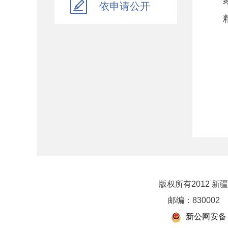
依申请公开
乡村振兴
行政政法
对外财经合作
资产监督管理
金融工作
政府采购
财政内控监督
下载中心
重点领域信息公开
版权所有2012 
邮编：830002
新公网安备 6