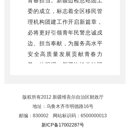
青春担当。新疆边检总站团工
委的成立，标志着全区移民管
理机构团建工作开启新篇章，
必将更好引领青年民警忠诚戍
边、担当奉献，为服务高水平
安全高质量发展贡献青春力
量。他强调，新疆边检总站团
工委要把准政治方向，筑牢青
年民警许党报国的思想根基，
引导青年民警深刻领悟“两个确
版权所有2012 新疆维吾尔自治区财政厅
地址：乌鲁木齐市明德路16号
立”的决定性意义，坚决做
邮编：830002
网站标识码：6500000013
到“两个维护”。要夯实基层基
新ICP备17002287号
础，打造服务边疆发展大局的