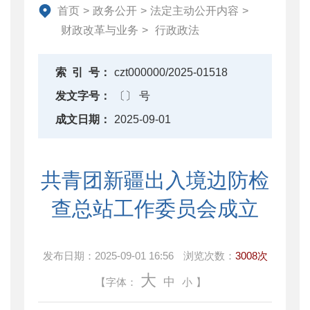
资产监督管理
首页
>
政务公开
>
法定主动公开内容
>
金融工作
财政改革与业务
>
行政政法
政府采购
财政内控监督
索
引
号：
czt000000/2025-01518
下载中心
发文字号：
〔〕 号
重点领域信息公开
成文日期：
2025-09-01
共青团新疆出入境边防检
查总站工作委员会成立
发布日期：
2025-09-01 16:56
浏览次数：
3008次
大
中
【字体：
小
】