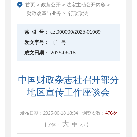
资产监督管理
首页
>
政务公开
>
法定主动公开内容
>
金融工作
财政改革与业务
>
行政政法
政府采购
财政内控监督
索
引
号：
czt000000/2025-01069
下载中心
发文字号：
〔〕 号
重点领域信息公开
成文日期：
2025-06-18
中国财政杂志社召开部分
地区宣传工作座谈会
发布日期：
2025-06-18 18:34
浏览次数：
476次
大
中
【字体：
小
】