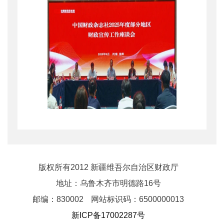
会议指出，财政是国家治
版权所有2012 新疆维吾尔自治区财政厅
理的基础和重要支柱，党中央
地址：乌鲁木齐市明德路16号
邮编：830002
网站标识码：6500000013
治国理政、当家理财，财政有
新ICP备17002287号
力有效做好服务保障工作。如