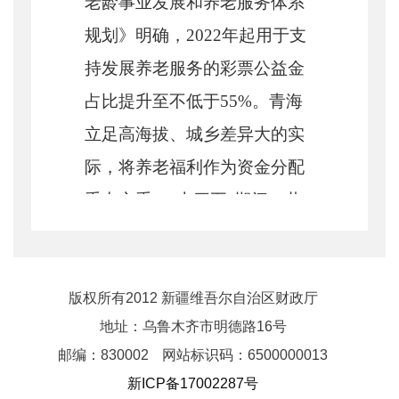
老龄事业发展和养老服务体系
规划》明确，2022年起用于支
持发展养老服务的彩票公益金
占比提升至不低于55%。青海
立足高海拔、城乡差异大的实
际，将养老福利作为资金分配
重中之重，“十四五”期间，共
投入省本级福彩公益金3.46亿
元（数据截至2024年底）支持
老年人福利项目，其中2024年
版权所有2012 新疆维吾尔自治区财政厅
地址：乌鲁木齐市明德路16号
省级福彩公益金共安排老年人
邮编：830002
网站标识码：6500000013
福利类项目48个，使用资金
新ICP备17002287号
1.03亿元，资金量占比达