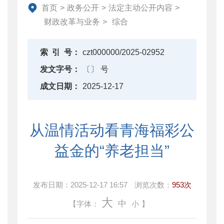
资产监督管理
首页
>
政务公开
>
法定主动公开内容
>
金融工作
财政改革与业务
>
综合
政府采购
财政内控监督
索
引
号：
czt000000/2025-02952
下载中心
发文字号：
〔〕 号
重点领域信息公开
成文日期：
2025-12-17
从温情活动看青海福彩公
益金的“养老担当”
发布日期：
2025-12-17 16:57
浏览次数：
953次
大
中
【字体：
小
】