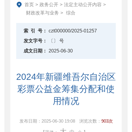
资产监督管理
首页
>
政务公开
>
法定主动公开内容
>
金融工作
财政改革与业务
>
综合
政府采购
财政内控监督
索
引
号：
czt000000/2025-01257
下载中心
发文字号：
〔〕 号
重点领域信息公开
成文日期：
2025-06-30
2024年新疆维吾尔自治区
彩票公益金筹集分配和使
用情况
发布日期：
2025-06-30 19:08
浏览次数：
903次
大