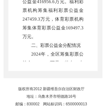
公益金416956.6万元。福利彩
票机构筹集福利彩票公益金
247459.3万元，体育彩票机构
筹集体育彩票公益金169497.3
万元。
二、彩票公益金分配情况
2024年，全区筹集彩票公
益金416956.6万元，其中：上
缴中央212736.7万元，自治区
本级留成101644.2万元，地州
市留成102575.7万元。
版权所有2012 新疆维吾尔自治区财政厅
地址：乌鲁木齐市明德路16号
——筹集福利彩票公益金
邮编：830002
网站标识码：6500000013