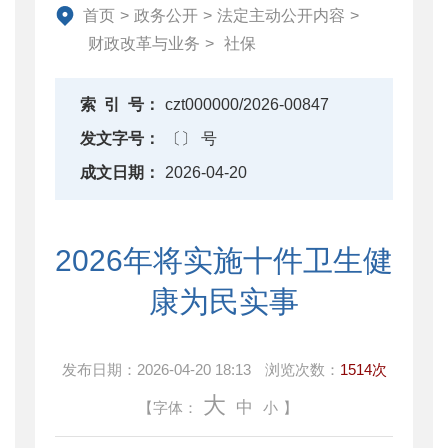
资产监督管理
首页
>
政务公开
>
法定主动公开内容
>
金融工作
财政改革与业务
>
社保
政府采购
财政内控监督
索
引
号：
czt000000/2026-00847
下载中心
发文字号：
〔〕 号
重点领域信息公开
成文日期：
2026-04-20
2026年将实施十件卫生健
康为民实事
发布日期：
2026-04-20 18:13
浏览次数：
1514次
大
中
【字体：
小
】