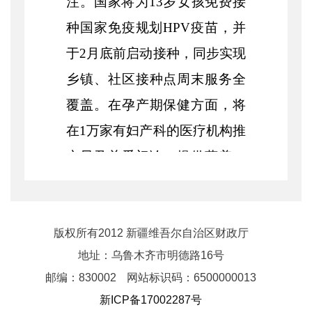
注。国家将为13岁女孩免费接
种国家免疫规划HPV疫苗，并
于2月底前启动接种，同步实现
乡镇、社区接种点周末服务全
覆盖。在孕产期保健方面，将
在1万家有妇产科的医疗机构推
广早孕关爱门诊，提供营养、
心理等一站式咨询指导服务，
必要时提供转诊支持。此外，
全国将新增15万个普惠托位，
版权所有2012 新疆维吾尔自治区财政厅
地址：乌鲁木齐市明德路16号
发展社区嵌入式、用人单位办
邮编：830002
网站标识码：6500000013
托等多种模式，助力解决婴幼
新ICP备17002287号
儿照护难题。