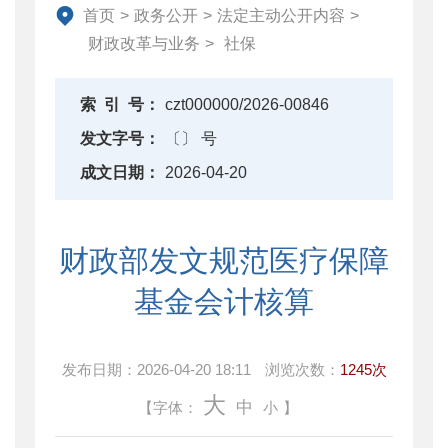
资产监督管理
首页
>
政务公开
>
法定主动公开内容
>
金融工作
财政改革与业务
>
社保
政府采购
财政内控监督
索
引
号：
czt000000/2026-00846
下载中心
发文字号：
〔〕 号
重点领域信息公开
成文日期：
2026-04-20
财政部发文规范医疗保障
基金会计核算
发布日期：
2026-04-20 18:11
浏览次数：
1245次
大
中
【字体：
小
】