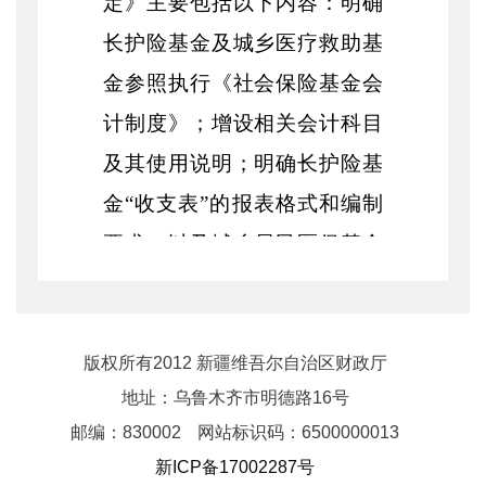
定》主要包括以下内容：明确
长护险基金及城乡医疗救助基
金参照执行《社会保险基金会
计制度》；增设相关会计科目
及其使用说明；明确长护险基
金“收支表”的报表格式和编制
要求，以及城乡居民医保基金
中“大病保险支出”项目的列示
要求；明确城乡居民医保基金
等的新旧衔接要求。
版权所有2012 新疆维吾尔自治区财政厅
地址：乌鲁木齐市明德路16号
“当下正处在长护险试点地区
邮编：830002
网站标识码：6500000013
制度衔接和其他地区制度新建
新ICP备17002287号
的关键时期，《补充规定》及