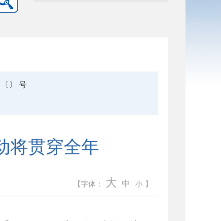
〔〕 号
活动将贯穿全年
大
中
【字体：
小
】