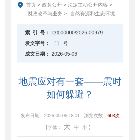
资产监督管理
首页
>
政务公开
>
法定主动公开内容
>
金融工作
财政改革与业务
>
自然资源和生态环境
政府采购
财政内控监督
索
引
号：
czt000000/2026-00979
下载中心
发文字号：
〔〕 号
重点领域信息公开
成文日期：
2026-05-06
地震应对有一套——震时
如何躲避？
发布日期：
2026-05-06 18:01
浏览次数：
603次
大
中
【字体：
小
】