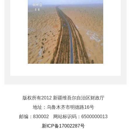
截至目前，塔里木沙漠
公路零碳示范工程累计发电
版权所有2012 新疆维吾尔自治区财政厅
量突破
1500万度，日均稳定
地址：乌鲁木齐市明德路16号
发电量超1.1万度。经测算，
邮编：830002
网站标识码：6500000013
新ICP备17002287号
1500万度绿电累计可替代柴