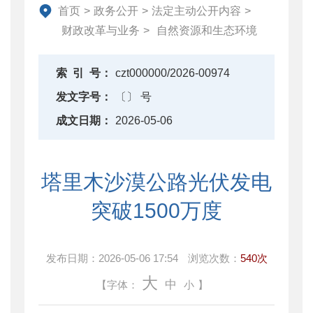
资产监督管理
首页
>
政务公开
>
法定主动公开内容
>
金融工作
财政改革与业务
>
自然资源和生态环境
政府采购
财政内控监督
索
引
号：
czt000000/2026-00974
下载中心
发文字号：
〔〕 号
重点领域信息公开
成文日期：
2026-05-06
塔里木沙漠公路光伏发电
突破1500万度
发布日期：
2026-05-06 17:54
浏览次数：
540次
大
中
【字体：
小
】