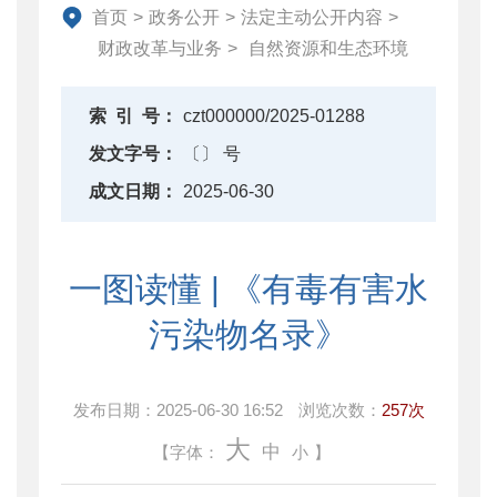
资产监督管理
首页
>
政务公开
>
法定主动公开内容
>
金融工作
财政改革与业务
>
自然资源和生态环境
政府采购
财政内控监督
索
引
号：
czt000000/2025-01288
下载中心
发文字号：
〔〕 号
重点领域信息公开
成文日期：
2025-06-30
一图读懂 | 《有毒有害水
污染物名录》
发布日期：
2025-06-30 16:52
浏览次数：
257次
大
中
【字体：
小
】