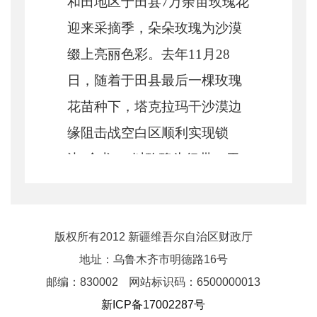
和田地区于田县
7万余亩玫瑰花
迎来采摘季，朵朵玫瑰为沙漠
缀上亮丽色彩。去年11月28
日，随着于田县最后一棵玫瑰
花苗种下，塔克拉玛干沙漠边
缘阻击战空白区顺利实现锁
边“合龙”。以玫瑰为纽带，于
田县延伸产业链条，从鲜花采
摘到精油提炼，从花茶制作到
化妆品研发，形成了多元立体
版权所有2012 新疆维吾尔自治区财政厅
地址：乌鲁木齐市明德路16号
的产业格局。兼具生态效益和
邮编：830002
网站标识码：6500000013
经济效益的玫瑰竞相绽放，成
新ICP备17002287号
为改善生态环境、促进致富增