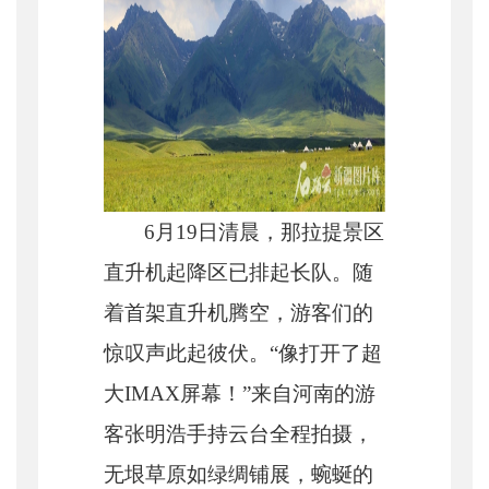
6
月
19
日清晨，那拉提景区
直升机起降区已排起长队。随
着首架直升机腾空，游客们的
惊叹声此起彼伏。
“
像打开了超
大
IMAX
屏幕！
”
来自河南的游
客张明浩手持云台全程拍摄，
无垠草原如绿绸铺展，蜿蜒的