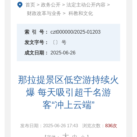
资产监督管理
首页
>
政务公开
>
法定主动公开内容
>
金融工作
财政改革与业务
>
科教和文化
政府采购
财政内控监督
索
引
号：
czt000000/2025-01203
下载中心
发文字号：
〔〕 号
重点领域信息公开
成文日期：
2025-06-26
那拉提景区低空游持续火
爆 每天吸引超千名游
客“冲上云端”
发布日期：
2025-06-26 17:43
浏览次数：
836次
大