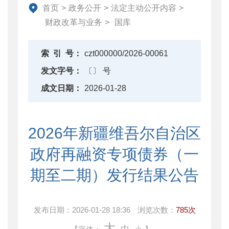
资产监督管理
首页
>
政务公开
>
法定主动公开内容
>
金融工作
财政改革与业务
>
国库
政府采购
财政内控监督
索
引
号：
czt000000/2026-00061
下载中心
发文字号：
〔〕 号
重点领域信息公开
成文日期：
2026-01-28
2026年新疆维吾尔自治区
政府再融资专项债券（一
期至二期）发行结果公告
发布日期：
2026-01-28 18:36
浏览次数：
785次
大