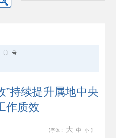
〔〕 号
效”持续提升属地中央
工作质效
大
中
【字体：
小
】