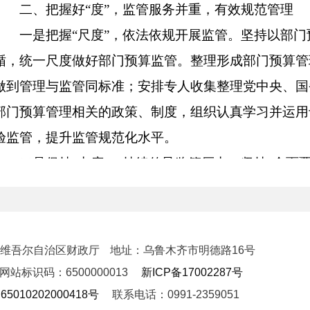
二、把握好
“度”，监管服务并重，有效规范管理
一是把握
“尺度”，依法依规开展监管。坚持以部
循，统一尺度做好部门预算监管。整理形成部门预算管
做到管理与监管同标准；安排专人收集整理党中央、国
部门预算管理相关的政策、制度，组织认真学习并运用
验监管，提升监管规范化水平。
二是保持
“力度”，持续传导监管压力。坚持“全面
属地中央预算单位监管全覆盖的基础上，聚焦大额资金
等，开展穿透式监管。对无预算、超预算列支，违规发
违规行为，坚持“零容忍”，依法依规严肃查处；对系
新疆维吾尔自治区财政厅
地址：乌鲁木齐市明德路16号
抄送主管部门、压实二级预算单位管理责任等方式，多
网站标识码：6500000013
新ICP备17002287号
力度传导到位，震慑效应有效发挥。
5010202000418号
联系电话：0991-2359051