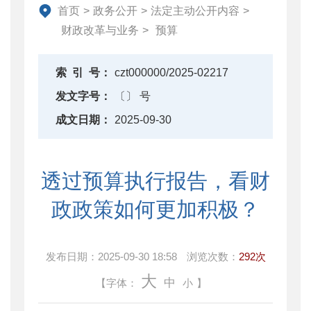
资产监督管理
首页
>
政务公开
>
法定主动公开内容
>
金融工作
财政改革与业务
>
预算
政府采购
财政内控监督
索
引
号：
czt000000/2025-02217
下载中心
发文字号：
〔〕 号
重点领域信息公开
成文日期：
2025-09-30
透过预算执行报告，看财
政政策如何更加积极？
发布日期：
2025-09-30 18:58
浏览次数：
292次
大
中
【字体：
小
】