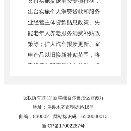
支持实施提振消费专项行动，
出台实施个人消费贷款和服务
业经营主体贷款贴息政策、失
能老年人养老服务消费补贴政
策等；扩大汽车报废更新、家
电产品以旧换新补贴范围，将
手机等数码产品纳入补贴；超
长期特别国债比去年提前
1
个月
启动发行，截至
7
月末已发行
7610
亿元，有力支持“两重”项
版权所有2012 新疆维吾尔自治区财政厅
地址：乌鲁木齐市明德路16号
目建设和“两新”工作……来自
邮编：830002
网站标识码：6500000013
报告的一组举措，彰显更加积
新ICP备17002287号
极的财政政策靠前实施、发力