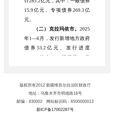
计
285.2
亿元，其中：一般债券
15.9
亿元、专项债券
269.3
亿
元。
（二）克拉玛依市。
2025
年
1—
6
月，发行新增地方政府
债券
53.2
亿元、发行进度
43%
，其中：一般债券
7.6
亿
元、专项债券
45.6
亿元
。发行
再融资债券
0.8
亿元，全部为一
般债券。发行地方政府债券
合
版权所有2012 新疆维吾尔自治区财政厅
地址：乌鲁木齐市明德路16号
计
54
亿元，其中：一般债券
8.4
邮编：830002
网站标识码：6500000013
亿元、专项债券
45.6
亿元。
新ICP备17002287号
（三）吐鲁番市。
2025
年