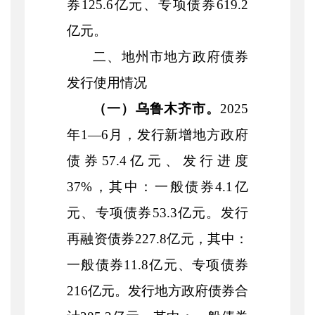
券
125.6
亿元、专项债券
619.2
亿元。
二、
地州市
地方政府债券
发行使用情况
（一）乌鲁木齐市。
2025
年
1—
6
月，发行新增地方政府
债券
57.4
亿元、发行进度
37%
，其中：一般债券
4.1
亿
元、专项债券
53.3
亿元
。发行
再融资债券
227.8
亿元，其中：
一般债券
11.8
亿元、专项债券
216
亿元。发行地方政府债券合