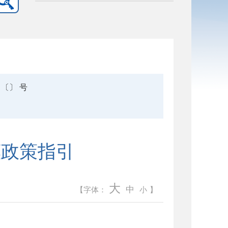
〔〕 号
惠政策指引
大
中
【字体：
小
】