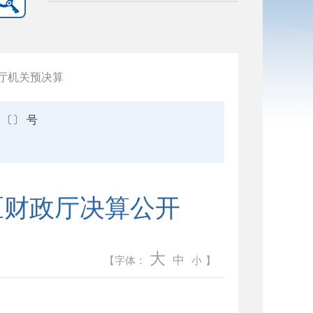
厅机关预决算
〔〕 号
区财政厅决算公开
大
中
【字体：
小
】