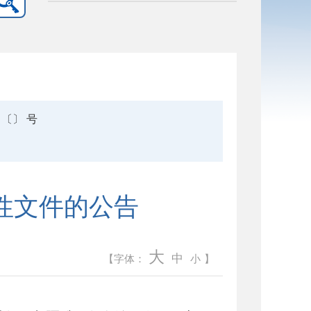
〔〕 号
性文件的公告
大
中
【字体：
小
】