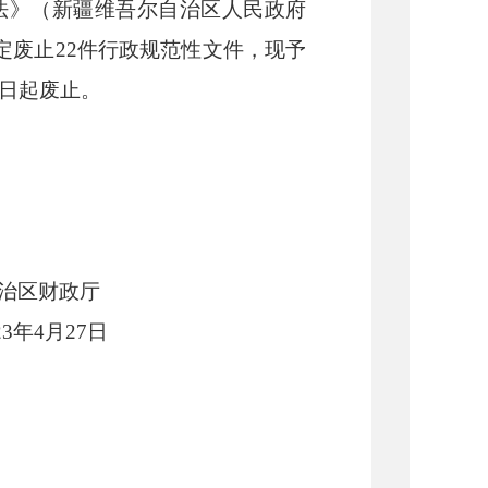
法》（新疆维吾尔自治区人民政府
定废止
22
件行政规范性文件，现予
日起废止。
政厅
23
年
4
月
27
日