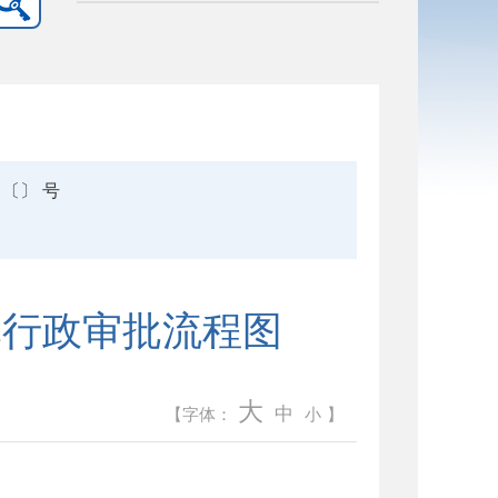
〔〕 号
批行政审批流程图
大
中
【字体：
小
】