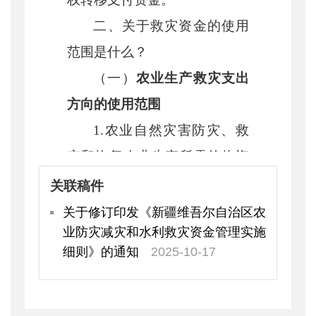
二
、关于救灾资金的使用
范围是什么？
（一）
农业生产救灾支出
方向的使用范围
1.
农业自然灾害防灾、救
灾和恢复农业生产所需的物资
材料及服务补助，包括购买燃
关联稿件
油、肥料、种子（植物种苗、
关于修订印发《新疆维吾尔自治区农
业防灾减灾和水利救灾资金管理实施
种畜、种禽、水产种苗）、农
细则》的通知
2025-10-17
膜、农药、兽药、饲草料、植
物生长调节剂、进排水设施设
备、小型牧道铲雪机具，以及