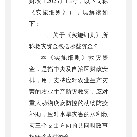
财农〔
202
5
〕
83
号，以下简称
《
实施
细则》）
，
现解读如
下：
一、关于《实施细则》所
称救灾资金包括哪些资金？
本《实
施细则》救灾资
金，是指
中央及自治区财政安
排，用于支持应对农业生产灾
害的农业生产防灾救灾
，
应对
重大动物疫病防控的动物防疫
补助
，
应对水旱灾害的水利救
灾三个支出方向的共同财政事
权转移支付资金。