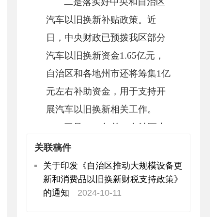
二是
落实好中央和自治区
汽车以旧换新补贴政策。近
日，中央财政已预拨我区部分
汽车以旧换新资金
1.65亿元，
自治区和各地州市还将筹集1亿
元左右补助资金，用于支持开
展汽车以旧换新相关工作。
三是
2027年前，自治区本
级财政每年发放1亿元家电以旧
关联稿件
换新消费券，其中5000万元用
关于印发《自治区推动大规模设备更
新和消费品以旧换新财税支持政策》
于购新补贴、5000万元用于以
的通知
2024-10-11
旧换新补贴，各地州市财政也
将积极筹措安排1亿元,支持我